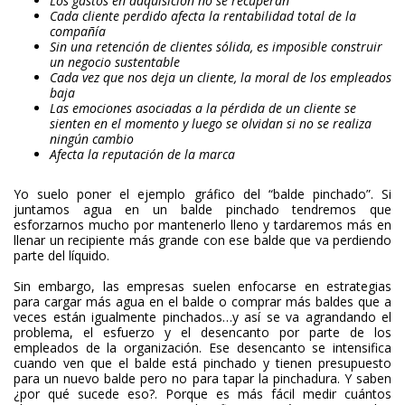
Los gastos en adquisición no se recuperan
Cada cliente perdido afecta la rentabilidad total de la
compañía
Sin una retención de clientes sólida, es imposible construir
un negocio sustentable
Cada vez que nos deja un cliente, la moral de los empleados
baja
Las emociones asociadas a la pérdida de un cliente se
sienten en el momento y luego se olvidan si no se realiza
ningún cambio
Afecta la reputación de la marca
Yo suelo poner el ejemplo gráfico del “balde pinchado”. Si
juntamos agua en un balde pinchado tendremos que
esforzarnos mucho por mantenerlo lleno y tardaremos más en
llenar un recipiente más grande con ese balde que va perdiendo
parte del líquido.
Sin embargo, las empresas suelen enfocarse en estrategias
para cargar más agua en el balde o comprar más baldes que a
veces están igualmente pinchados…y así se va agrandando el
problema, el esfuerzo y el desencanto por parte de los
empleados de la organización. Ese desencanto se intensifica
cuando ven que el balde está pinchado y tienen presupuesto
para un nuevo balde pero no para tapar la pinchadura. Y saben
¿por qué sucede eso?. Porque es más fácil medir cuántos